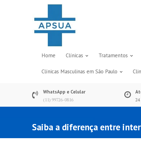
Skip
to
content
Home
Clínicas
Tratamentos
Clínicas Masculinas em São Paulo
Cli
WhatsApp e Celular
At
(11) 99726-0816
24
Saiba a diferença entre inte