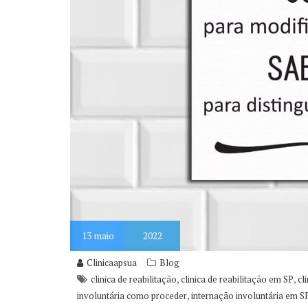
13
maio
2022
Clinicaapsua
Blog
,
,
clinica de reabilitação
clinica de reabilitação em SP
cl
,
involuntária como proceder
internação involuntária em S