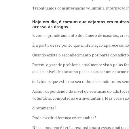
Trabalhamos com internação voluntária, internação in
Hoje em dia, é comum que vejamos em muitas p
acesso às drogas.
E com o grande aumento do número de usuários, cresc
É a partir desse ponto que a internação aparece como
Quando existe o reconhecimento por parte dos adictos
Porém, o grande problema atualmente visto pelas famí
que seu nível de consumo passa a causar um enorme ri
indivíduos que estão ao seu redor, deixando todos sem
Assim, dependendo do nível de aceitação do adicto, es
voluntária, compulsória e a involuntária. Mas você sab
diretamente?
Pode existir diferença entre ambas?
Nesse post você terá a resposta para essas e outras 