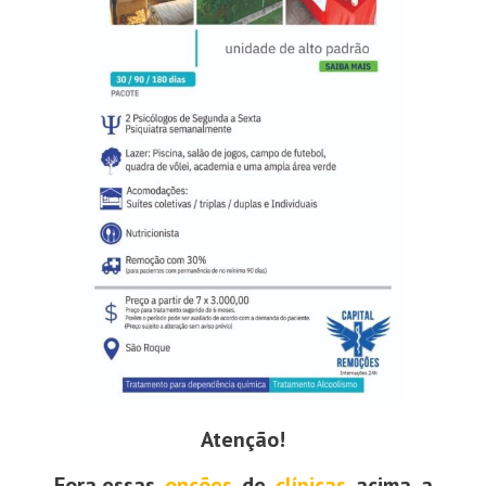
Atenção!
Fora essas
opções
de
clínicas
acima, a