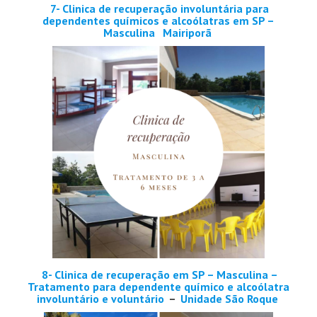
7- Clinica de recuperação involuntária para
dependentes químicos e alcoólatras em SP –
Masculina
Mairiporã
8- Clinica de recuperação em SP – Masculina –
Tratamento para dependente químico e alcoólatra
involuntário e voluntário
–
Unidade São Roque