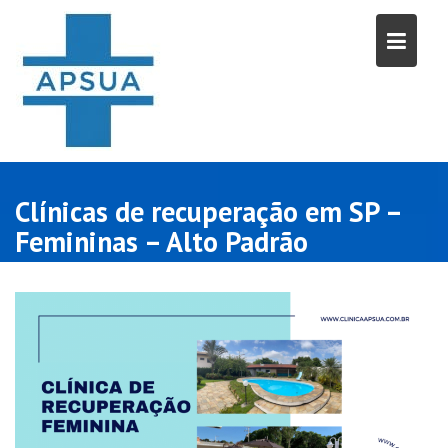
Skip
to
content
Clínicas de recuperação em SP –
Femininas – Alto Padrão