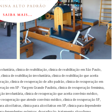
,
,
,
nvoluntária
clinica de reabilitação
clinica de reabilitação em São Paulo
,
,
clinica de reabilitação involuntária
clinica de reabilitação que aceita
,
,
eração
clinica de recuperação de alto padrão
clinica de recuperação em
,
,
peração em SP - Vargem Grande Paulista
clinica de recuperação feminina
,
,
ação involuntária
clinica de recuperação que aceita convênio médico
,
,
de recuperação que atende convênio médico
clinica de recuperação SP
,
,
para alcoólatras
clinica para alcoólatras em SP
clinica para dependente
,
,
,
para dependentes químicos
drogadicção
tratamento alcoolismo