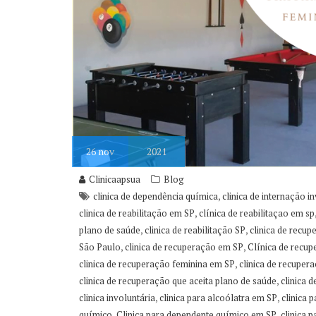
26
nov
2021
Clinicaapsua
Blog
,
clinica de dependência química
clinica de internação i
,
clinica de reabilitação em SP
clínica de reabilitaçao em sp
,
,
plano de saúde
clinica de reabilitação SP
clinica de recup
,
,
São Paulo
clinica de recuperação em SP
Clínica de recu
,
clinica de recuperação feminina em SP
clinica de recuper
,
clinica de recuperação que aceita plano de saúde
clinica 
,
,
clinica involuntária
clinica para alcoólatra em SP
clinica 
,
,
químico
Clinica para dependente químico em SP
clinica 