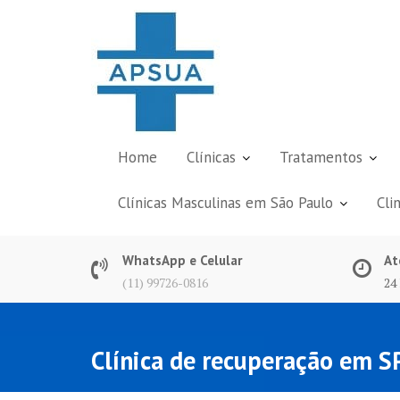
Skip
to
content
Home
Clínicas
Tratamentos
Clínicas Masculinas em São Paulo
Cli
WhatsApp e Celular
At
(11) 99726-0816
24
Clínica de recuperação em S