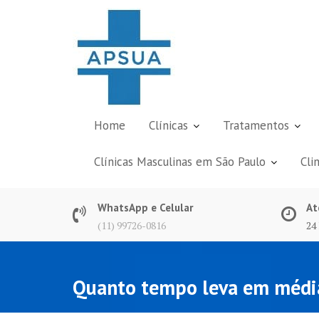
Skip
to
content
Home
Clínicas
Tratamentos
Clínicas Masculinas em São Paulo
Cli
WhatsApp e Celular
At
(11) 99726-0816
24
Quanto tempo leva em média