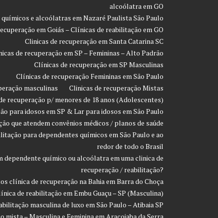
alcoólatra em GO
 químicos e alcoólatras em Nazaré Paulista São Paulo
recuperação em Goiás – Clínicas de reabilitação em GO
Clinicas de recuperação em Santa Catarina SC
nicas de recuperação em SP – Femininas – Alto Padrão
Clínicas de recuperação em SP Masculinas
Clínicas de recuperação Femininas em São Paulo
uperação masculinas
Clinicas de recuperação Mistas
 de recuperação p/ menores de 18 anos (Adolescentes)
ção para idosos em SP & Lar para idosos em São Paulo
ação que atendem convênios médicos / planos de saúde
ilitação para dependentes químicos em São Paulo e ao
redor de todo o Brasil
 dependente químico ou alcoólatra em uma clinica de
recuperação / reabilitação?
os clínica de recuperação na Bahia em Barra do Choça
línica de reabilitação em Embu Guaçu – SP (Masculina)
eabilitação masculina de luxo em São Paulo – Atibaia SP
ção mista – Masculina e Feminina em Araçoiaba da Serra