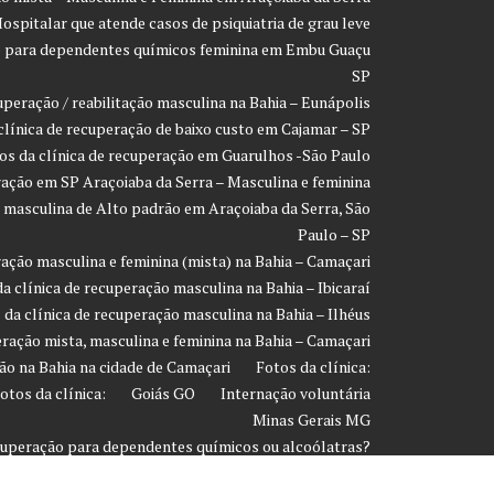
ospitalar que atende casos de psiquiatria de grau leve
ção para dependentes químicos feminina em Embu Guaçu
SP
uperação / reabilitação masculina na Bahia – Eunápolis
clínica de recuperação de baixo custo em Cajamar – SP
os da clínica de recuperação em Guarulhos -São Paulo
ração em SP Araçoiaba da Serra – Masculina e feminina
o masculina de Alto padrão em Araçoiaba da Serra, São
Paulo – SP
ração masculina e feminina (mista) na Bahia – Camaçari
a clínica de recuperação masculina na Bahia – Ibicaraí
 da clínica de recuperação masculina na Bahia – Ilhéus
eração mista, masculina e feminina na Bahia – Camaçari
ão na Bahia na cidade de Camaçari
Fotos da clínica:
otos da clínica:
Goiás GO
Internação voluntária
Minas Gerais MG
ecuperação para dependentes químicos ou alcoólatras?
Página de exemplo
Paraíba PA
Paraná PR