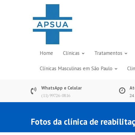
Skip
to
content
Home
Clínicas
Tratamentos
Clínicas Masculinas em São Paulo
Cli
WhatsApp e Celular
At
(11) 99726-0816
24
Fotos da clínica de reabili