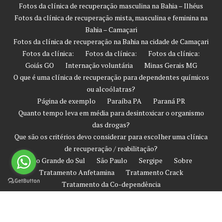
Fotos da clínica de recuperação masculina na Bahia – Ilhéus
Fotos da clínica de recuperação mista, masculina e feminina na
Bahia – Camaçari
Fotos da clínica de recuperação na Bahia na cidade de Camaçari
Fotos da clínica:
Fotos da clínica:
Fotos da clínica:
Goiás GO
Internação voluntária
Minas Gerais MG
O que é uma clínica de recuperação para dependentes químicos
ou alcoólatras?
Página de exemplo
Paraíba PA
Paraná PR
Quanto tempo leva em média para desintoxicar o organismo
das drogas?
Que são os critérios devo considerar para escolher uma clínica
de recuperação / reabilitação?
Rio Grande do Sul
São Paulo
Sergipe
Sobre
Tratamento Anfetamina
Tratamento Crack
Tratamento da Co-dependência
Tratamento de Prevenção Contra Recaída
Tratamento Heroína
Tratamento Involuntário
Tratamento Ketamina
Tratamento LSD