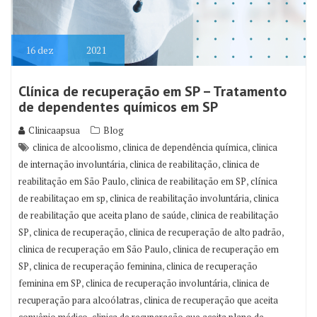
16
dez
2021
Clínica de recuperação em SP – Tratamento
de dependentes químicos em SP
Clinicaapsua
Blog
,
,
clinica de alcoolismo
clinica de dependência química
clinica
,
,
de internação involuntária
clinica de reabilitação
clinica de
,
,
reabilitação em São Paulo
clinica de reabilitação em SP
clínica
,
,
de reabilitaçao em sp
clinica de reabilitação involuntária
clinica
,
de reabilitação que aceita plano de saúde
clinica de reabilitação
,
,
,
SP
clinica de recuperação
clinica de recuperação de alto padrão
,
clinica de recuperação em São Paulo
clinica de recuperação em
,
,
SP
clinica de recuperação feminina
clinica de recuperação
,
,
feminina em SP
clinica de recuperação involuntária
clinica de
,
recuperação para alcoólatras
clinica de recuperação que aceita
,
convênio médico
clinica de recuperação que aceita plano de