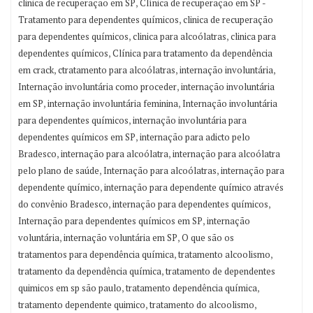
,
clinica de recuperação em SP
Clínica de recuperação em SP -
,
Tratamento para dependentes químicos
clinica de recuperação
,
,
para dependentes químicos
clinica para alcoólatras
clinica para
,
dependentes químicos
Clínica para tratamento da dependência
,
,
,
em crack
ctratamento para alcoólatras
internação involuntária
,
Internação involuntária como proceder
internação involuntária
,
,
em SP
internação involuntária feminina
Internação involuntária
,
para dependentes químicos
internação involuntária para
,
dependentes químicos em SP
internação para adicto pelo
,
,
Bradesco
internação para alcoólatra
internação para alcoólatra
,
,
pelo plano de saúde
Internação para alcoólatras
internação para
,
dependente químico
internação para dependente químico através
,
,
do convênio Bradesco
internação para dependentes químicos
,
Internação para dependentes químicos em SP
internação
,
,
voluntária
internação voluntária em SP
O que são os
,
,
tratamentos para dependência química
tratamento alcoolismo
,
tratamento da dependência química
tratamento de dependentes
,
,
quimicos em sp são paulo
tratamento dependência química
,
,
tratamento dependente quimico
tratamento do alcoolismo