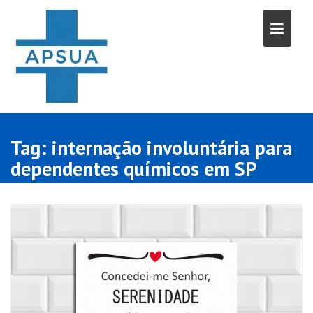
Skip
to
content
Tag:
internação involuntária para
dependentes químicos em SP