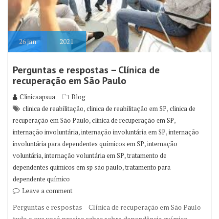
26
jan
2021
Perguntas e respostas – Clínica de
recuperação em São Paulo
Clinicaapsua
Blog
,
,
clinica de reabilitação
clinica de reabilitação em SP
clinica de
,
,
recuperação em São Paulo
clinica de recuperação em SP
,
,
internação involuntária
internação involuntária em SP
internação
,
involuntária para dependentes químicos em SP
internação
,
,
voluntária
internação voluntária em SP
tratamento de
,
dependentes quimicos em sp são paulo
tratamento para
dependente químico
Leave a comment
Perguntas e respostas – Clínica de recuperação em São Paulo
tudo o que você precisa saber sobre dependência química