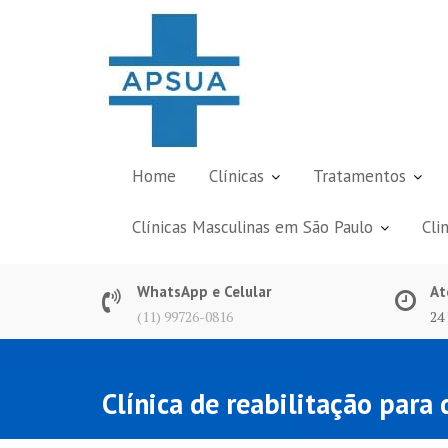
Skip
to
content
Home
Clínicas
Tratamentos
Clínicas Masculinas em São Paulo
Cli
WhatsApp e Celular
At
(11) 99726-0816
24
Clínica de reabilitação par