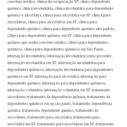
,
,
convênio médico
clinica de recuperação SP
clinica dependente
,
,
químico
clinica involuntária
clinica involuntária para dependente
,
,
químico e alcoólatra
clinica para alcoólatra em SP
clinica para
,
,
alcoólatras
clinica para alcoólatras em SP
clinica para
,
,
dependente químico
clinica para dependente químico alto padrão
,
Clinica para dependente químico em SP
clinica para dependente
,
químico que aceita convênio médico
clinica para dependentes
,
,
químicos
clinica para dependentes químicos em São Paulo
,
,
internação involuntária
Internação involuntária como proceder
,
internação involuntária em SP
Internação involuntária para
,
dependentes químicos
internação involuntária para dependentes
,
,
químicos em SP
internação para alcoólatra
internação para
,
,
dependente químico
internação para dependentes químicos
,
,
internação voluntária
internação voluntária em SP
tratamento
,
,
alcoolismo
tratamento da dependência química
tratamento de
,
dependentes quimicos em sp são paulo
tratamento dependência
,
,
química
tratamento dependente quimico
tratamento do
,
,
alcoolismo
tratamento para alcoólatra
tratamento para
,
,
alcoólatra em SP
tratamento para alcoólatras em SP
tratamento