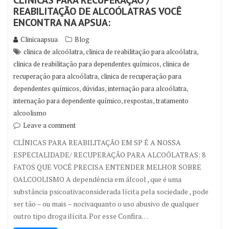
CLÍNICAS PARA RECUPERAÇÃO /
REABILITAÇÃO DE ALCOÓLATRAS VOCÊ
ENCONTRA NA APSUA:
Clinicaapsua
Blog
,
,
clinica de alcoólatra
clinica de reabilitação para alcoólatra
,
clinica de reabilitação para dependentes químicos
clinica de
,
recuperação para alcoólatra
clinica de recuperação para
,
,
,
dependentes químicos
dúvidas
internação para alcoólatra
,
,
internação para dependente químico
respostas
tratamento
alcoolismo
Leave a comment
CLÍNICAS PARA REABILITAÇÃO EM SP É A NOSSA
ESPECIALIDADE/ RECUPERAÇÃO PARA ALCOÓLATRAS: 8
FATOS QUE VOCÊ PRECISA ENTENDER MELHOR SOBRE
OALCOOLISMO A dependência em álcool , que é uma
substância psicoativaconsiderada lícita pela sociedade , pode
ser tão – ou mais – nocivaquanto o uso abusivo de qualquer
outro tipo droga ilícita. Por esse Confira…