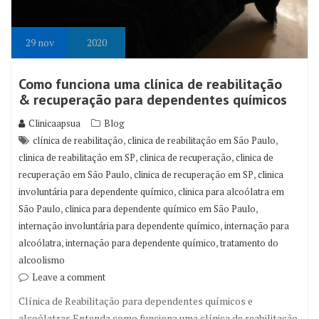
29
nov
2020
Como funciona uma clínica de reabilitação
& recuperação para dependentes químicos
Clinicaapsua
Blog
,
,
clínica de reabilitação
clinica de reabilitação em São Paulo
,
,
clinica de reabilitação em SP
clinica de recuperação
clinica de
,
,
recuperação em São Paulo
clinica de recuperação em SP
clinica
,
involuntária para dependente químico
clinica para alcoólatra em
,
,
São Paulo
clinica para dependente químico em São Paulo
,
internação involuntária para dependente químico
internação para
,
,
alcoólatra
internação para dependente químico
tratamento do
alcoolismo
Leave a comment
Clínica de Reabilitação para dependentes químicos e
alcoólatras Entenda como funciona uma clínica de reabilitação