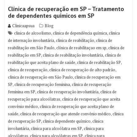
Clínica de recuperação em SP – Tratamento
de dependentes químicos em SP
Clinicaapsua
Blog
,
,
clinica de alcoolismo
clinica de dependência química
clinica
,
,
de internação involuntária
clinica de reabilitação
clinica de
,
,
reabilitação em São Paulo
clínica de reabilitaçao em sp
clinica de
,
,
reabilitação em SP
clinica de reabilitação involuntária
clinica de
,
,
reabilitação que aceita plano de saúde
clinica de reabilitação SP
,
,
clinica de recuperação
clinica de recuperação de alto padrão
,
clinica de recuperação em São Paulo
clinica de recuperação em
,
,
SP
clinica de recuperação feminina
clinica de recuperação
,
,
feminina em SP
clinica de recuperação involuntária
clinica de
,
recuperação para alcoólatras
clinica de recuperação que aceita
,
convênio médico
clinica de recuperação que aceita plano de
,
,
saúde
clinica de recuperação que atende convênio médico
clinica
,
,
de recuperação SP
clinica dependente químico
clinica
,
,
involuntária
clinica para alcoólatra em SP
clinica para
,
,
alcoólatras
clinica para alcoólatras em SP
clinica para