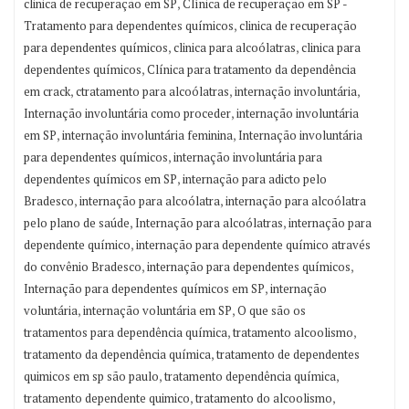
,
clinica de recuperação em SP
Clínica de recuperação em SP -
,
Tratamento para dependentes químicos
clinica de recuperação
,
,
para dependentes químicos
clinica para alcoólatras
clinica para
,
dependentes químicos
Clínica para tratamento da dependência
,
,
,
em crack
ctratamento para alcoólatras
internação involuntária
,
Internação involuntária como proceder
internação involuntária
,
,
em SP
internação involuntária feminina
Internação involuntária
,
para dependentes químicos
internação involuntária para
,
dependentes químicos em SP
internação para adicto pelo
,
,
Bradesco
internação para alcoólatra
internação para alcoólatra
,
,
pelo plano de saúde
Internação para alcoólatras
internação para
,
dependente químico
internação para dependente químico através
,
,
do convênio Bradesco
internação para dependentes químicos
,
Internação para dependentes químicos em SP
internação
,
,
voluntária
internação voluntária em SP
O que são os
,
,
tratamentos para dependência química
tratamento alcoolismo
,
tratamento da dependência química
tratamento de dependentes
,
,
quimicos em sp são paulo
tratamento dependência química
,
,
tratamento dependente quimico
tratamento do alcoolismo