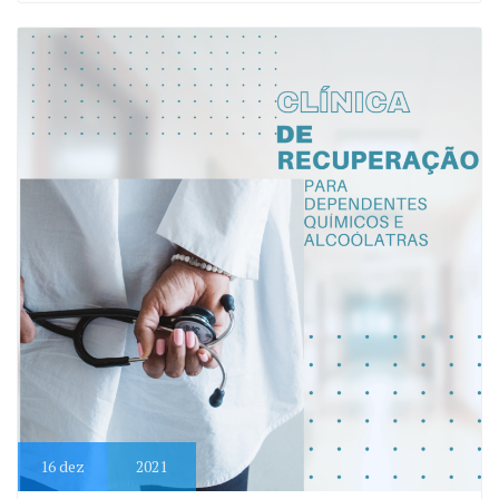
16
dez
2021