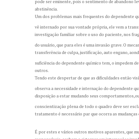
pode ser eminente, pois o sentimento de abandono lev
abstinência.
Um dos problemas mais frequentes do dependente quí
vê internado por sua vontade própria, ele vem a trans
investigação familiar sobre o uso do paciente, nos fr
do usuário, que para eles é uma invasão grave. O mec
transferência de culpa, justificação, auto engano, aon
suficiência do dependente químico tem, o impedem de a
outros.
Tendo este despertar de que as dificuldades então vis
observa a necessidade e internação do dependente qu
disposição a estar mudando seus comportamentos,ou se
conscientização plena de todo o quadro deve ser escla
tratamento é necessário par que ocorra as mudanças
É por estes e vários outros motivos aparentes, que mu