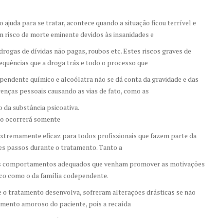
juda para se tratar, acontece quando a situação ficou terrível e
em risco de morte eminente devidos às insanidades e
ogas de dívidas não pagas, roubos etc. Estes riscos graves de
uências que a droga trás e todo o processo que
dependente químico e alcoólatra não se dá conta da gravidade e das
erenças pessoais causando as vias de fato, como as
o da substância psicoativa.
so ocorrerá somente
xtremamente eficaz para todos profissionais que fazem parte da
s passos durante o tratamento. Tanto a
 os comportamentos adequados que venham promover as motivações
o como o da família codependente.
ue o tratamento desenvolva, sofreram alterações drásticas se não
amento amoroso do paciente, pois a recaída