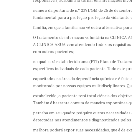
responsáveis, acabam a si tornar em internações involu
numero da portaria de n.º 2391/GM de 26 de dezembro 
fundamental para a proteção proteção da vida tanto
família, em que a família não vê outra alternativa para
O tratamento de internação voluntária na CLINICA 
A CLINICA ASUA vem atendendo todos os requisitos l
com outros pacientes;
no qual será estabelecido uma (PTI) Plano de Tratame
específicos individuais de cada paciente. Todo este p
capacitados na área da dependência química e é feito
monitorada por nossas equipes multidisciplinares. Qu
estabelecido, o paciente terá total ciência dos objet
Também é bastante comum de maneira espontânea que
perceba em seu quadro psíquico outras necessidades 
detectadas nos atendimentos e diagnosticados pelos 
melhora poderá expor suas necessidades, que é de e