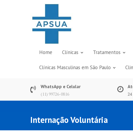
Skip
to
content
Home
Clínicas
Tratamentos
Clínicas Masculinas em São Paulo
Cli
WhatsApp e Celular
At
(11) 99726-0816
24
Internação Voluntária