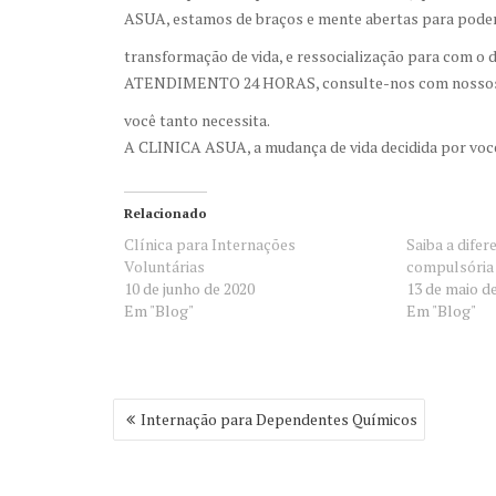
ASUA, estamos de braços e mente abertas para poder
transformação de vida, e ressocialização para com o
ATENDIMENTO 24 HORAS, consulte-nos com nossos at
você tanto necessita.
A CLINICA ASUA, a mudança de vida decidida por você!
Relacionado
Clínica para Internações
Saiba a difer
Voluntárias
compulsória 
10 de junho de 2020
13 de maio d
Em "Blog"
Em "Blog"
Navegação
Internação para Dependentes Químicos
de
Post