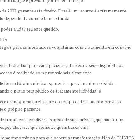
ntárias, que é previsto por lei federal cujo
de 2002, garante este direito. Esse é um recurso é extremamente
 do dependente como o bem estar da
 poder ajudar seu ente querido.
ASUA
egais para às internações voluntárias com tratamento em convívio
nto Individual para cada paciente, através de seus disgnósticos
rocesso é realizado com profissionais altamente
 de forma totalmente transparente e previamente assistida e
ando o plano terapêutico de tratamento individual é
ivos e cronograma na clínica e do tempo de tratamento previsto
 o próprio paciente
de tratamento em diversas áreas de sua carência, que não foram
especialistas, e que somente quem busca uma
xtrema importância para que ocorre a transformação. Nós da CLINICA