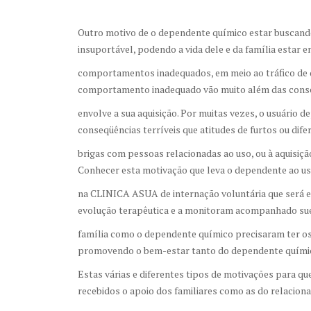
Outro motivo de o dependente químico estar buscando a
insuportável, podendo a vida dele e da família estar 
comportamentos inadequados, em meio ao tráfico de dr
comportamento inadequado vão muito além das conseq
envolve a sua aquisição. Por muitas vezes, o usuário 
conseqüências terríveis que atitudes de furtos ou dif
brigas com pessoas relacionadas ao uso, ou à aquisiçã
Conhecer esta motivação que leva o dependente ao u
na CLINICA ASUA de internação voluntária que será e
evolução terapêutica e a monitoram acompanhado sue
família como o dependente químico precisaram ter
promovendo o bem-estar tanto do dependente químic
Estas várias e diferentes tipos de motivações para q
recebidos o apoio dos familiares como as do relacion