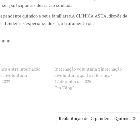
 ser participantes desta tão sonhada
 dependente químico e seus familiares.A CLINICA ASUA, dispõe de
endentes especializados já, o tratamento que
!!!!!!
ença entre internação
Internação voluntária x internação
e involuntária
involuntária, qual a diferença?
e 2022
17 de junho de 2025
Em "Blog"
Reabilitação de Dependência Química