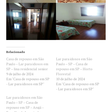
Relacionado
Casa de repouso em São
Lar para idosos em São
Paulo – Lar para idosos em
Paulo – SP – Casa de
SP – lina residencial senior
repouso em SP – Horto
9 de julho de 2024
Florestal
Em "Casa de repouso em SP
10 de julho de 2024
- Lar para idosos em SP"
Em "Casa de repouso em SP
- Lar para idosos em SP"
Lar para idosos em São
Paulo – SP – Casa de
repouso em SP – Arujá –