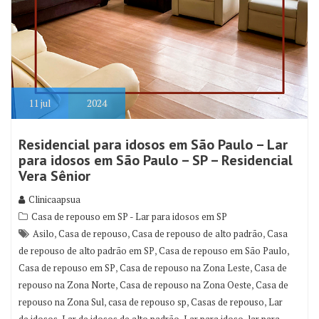
11
jul
2024
Residencial para idosos em São Paulo – Lar
para idosos em São Paulo – SP – Residencial
Vera Sênior
Clinicaapsua
Casa de repouso em SP - Lar para idosos em SP
,
,
,
Asilo
Casa de repouso
Casa de repouso de alto padrão
Casa
,
,
de repouso de alto padrão em SP
Casa de repouso em São Paulo
,
,
Casa de repouso em SP
Casa de repouso na Zona Leste
Casa de
,
,
repouso na Zona Norte
Casa de repouso na Zona Oeste
Casa de
,
,
,
repouso na Zona Sul
casa de repouso sp
Casas de repouso
Lar
,
,
,
de idosos
Lar de idosos de alto padrão
Lar para idoso
lar para