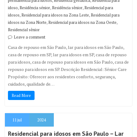
,
,
permanência para idosos
Residência geriátrica
Residencia para
,
,
,
idoso
Residência sénior
Residência sênior
Residencial para
,
,
idosos
Residencial para idosos na Zona Leste
Residencial para
,
,
idosos na Zona Norte
Residencial para idosos na Zona Oeste
Residencial sênior
Leave a comment
Casa de repouso em São Paulo, lar para idosos em São Paulo,
casa de repouso em SP, lar para idosos em SP, casa de repouso
para idosos, casa de repouso para idosos em São Paulo, casa de
repouso para idosos em SP. Descrição Residencial: Sênior Care
Propósito: Oferecer aos residentes conforto, segurança,
cuidados, qualidade de…
Read More
11
jul
2024
Residencial para idosos em São Paulo – Lar