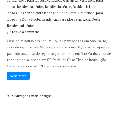
,
,
permanência para idosos
Residência geriátrica
Residencia para
,
,
,
idoso
Residência sênior
Residência sénior
Residencial para
,
,
idosos
Residencial para idosos na Zona Leste
Residencial para
,
,
idosos na Zona Norte
Residencial para idosos na Zona Oeste
Residencial sênior
Leave a comment
Casa de repouso em São Paulo, lar para idosos em São Paulo,
casa de repouso em SP, lar para idosos em SP, casa de repouso
para idosos, casa de repouso para idosos em São Paulo, casa de
repouso para idosos em SP. Perfil da Casa Tipo de instituição:
Casa de Repouso/ILPI Dados de contato e…
Read More
Navegação
Publicações mais antigas
por
posts