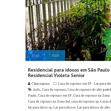
11
jul
2024
Residencial para idosos em São Paulo 
Residencial Violeta Senior
Clinicaapsua
Casa de repouso em SP - Lar para id
,
,
Asilo
Casa de repouso
Casa de repouso de alto padr
,
,
Paulo
Casa de repouso em SP
Casa de repouso na Zona 
,
,
Casa de repouso na Zona Sul
casa de repouso sp
Casas 
,
,
lar para idoso sp
Lar para idosos
Lar para idosos de alto