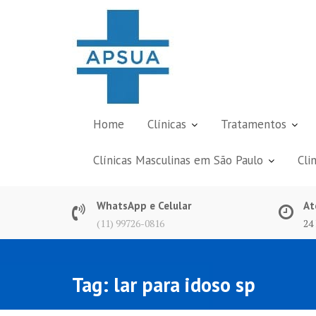
Skip
to
content
Home
Clínicas
Tratamentos
Clínicas Masculinas em São Paulo
Cli
WhatsApp e Celular
At
(11) 99726-0816
24
Tag:
lar para idoso sp