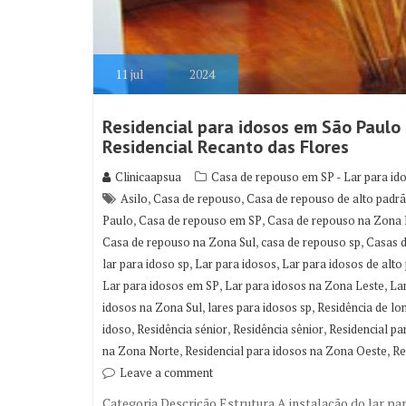
11
jul
2024
Residencial para idosos em São Paulo 
Residencial Recanto das Flores
Clinicaapsua
Casa de repouso em SP - Lar para id
,
,
Asilo
Casa de repouso
Casa de repouso de alto padr
,
,
Paulo
Casa de repouso em SP
Casa de repouso na Zona 
,
,
Casa de repouso na Zona Sul
casa de repouso sp
Casas 
,
,
lar para idoso sp
Lar para idosos
Lar para idosos de alto
,
,
Lar para idosos em SP
Lar para idosos na Zona Leste
La
,
,
idosos na Zona Sul
lares para idosos sp
Residência de lo
,
,
,
idoso
Residência sénior
Residência sênior
Residencial pa
,
,
na Zona Norte
Residencial para idosos na Zona Oeste
Re
Leave a comment
Categoria Descrição Estrutura A instalação do lar pa