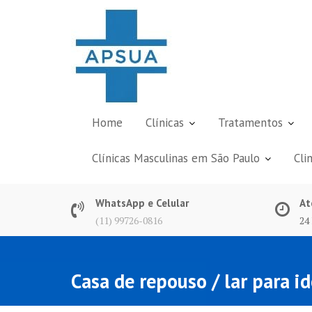
Skip
to
content
Home
Clínicas
Tratamentos
Clínicas Masculinas em São Paulo
Cli
WhatsApp e Celular
At
(11) 99726-0816
24
Casa de repouso / lar para 