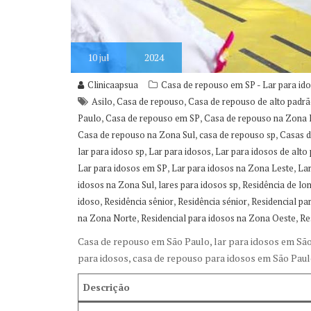
10
jul
2024
Clinicaapsua
Casa de repouso em SP - Lar para id
,
,
Asilo
Casa de repouso
Casa de repouso de alto padr
,
,
Paulo
Casa de repouso em SP
Casa de repouso na Zona 
,
,
Casa de repouso na Zona Sul
casa de repouso sp
Casas 
,
,
lar para idoso sp
Lar para idosos
Lar para idosos de alto
,
,
Lar para idosos em SP
Lar para idosos na Zona Leste
Lar
,
,
idosos na Zona Sul
lares para idosos sp
Residência de lo
,
,
,
idoso
Residência sênior
Residência sénior
Residencial pa
,
,
na Zona Norte
Residencial para idosos na Zona Oeste
Re
Casa de repouso em São Paulo, lar para idosos em São
para idosos, casa de repouso para idosos em São Paul
Descrição