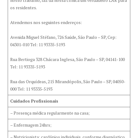
nosso trabalho, faz da nossa clínica um verdadeiro LAR para
os residentes.
Atendemos nos seguintes endereços:
Avenida Miguel Stéfano, 726 Saúde, São Paulo – SP, Cep:
04301-010 Tel: 11 93335-5193
Rua Bertioga 328 Chácara Inglesa, São Paulo – SP, 04141-100
Tel: 11 93335-5193
Rua das Orquídeas, 215 Mirandópolis, São Paulo – SP, 04050-
000 Tel: 11 93335-5193
Cuidados Profissionais
– Presença médica regularmente na casa;
– Enfermagem 24hrs;
– Nutricionista: cardápios individuais, conforme diagnóstico