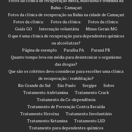
Fotos da clínica de recuperação mista, masculina e feminina na
Bahia – Camaçari
Fotos da clínica de recuperação na Bahia na cidade de Camaçari
Fotos da clínica:
Fotos da clínica:
Fotos da clínica:
Goiás GO
Internação voluntária
Minas Gerais MG
O que é uma clínica de recuperação para dependentes químicos
ou alcoólatras?
Página de exemplo
Paraíba PA
Paraná PR
Quanto tempo leva em média para desintoxicar o organismo
das drogas?
Que são os critérios devo considerar para escolher uma clínica
de recuperação / reabilitação?
Rio Grande do Sul
São Paulo
Sergipe
Sobre
Tratamento Anfetamina
Tratamento Crack
Tratamento da Co-dependência
Tratamento de Prevenção Contra Recaída
Tratamento Heroína
Tratamento Involuntário
Tratamento Ketamina
Tratamento LSD
Tratamento para dependentes químicos