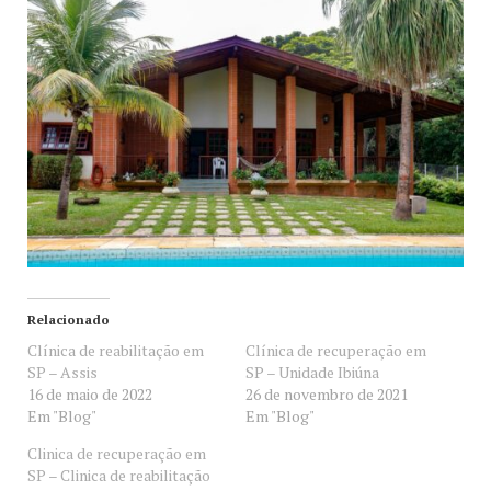
Relacionado
Clínica de reabilitação em
Clínica de recuperação em
SP – Assis
SP – Unidade Ibiúna
16 de maio de 2022
26 de novembro de 2021
Em "Blog"
Em "Blog"
Clinica de recuperação em
SP – Clinica de reabilitação