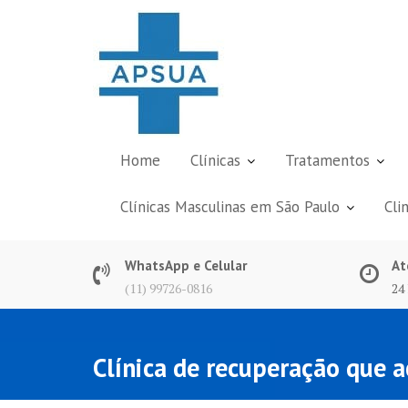
Skip
to
content
Home
Clínicas
Tratamentos
Clínicas Masculinas em São Paulo
Cli
WhatsApp e Celular
At
(11) 99726-0816
24
Clínica de recuperação que 