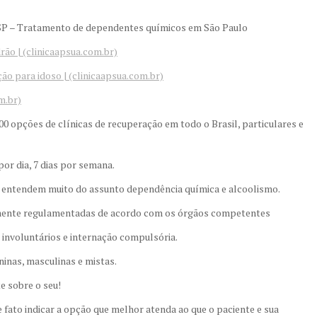
m SP – Tratamento de dependentes químicos em São Paulo
rão | (clinicaapsua.com.br)
ção para idoso | (clinicaapsua.com.br)
m.br)
 opções de clínicas de recuperação em todo o Brasil, particulares e
or dia, 7 dias por semana.
 entendem muito do assunto dependência química e alcoolismo.
amente regulamentadas de acordo com os órgãos competentes
 involuntários e internação compulsória.
ninas, masculinas e mistas.
e sobre o seu!
 fato indicar a opção que melhor atenda ao que o paciente e sua