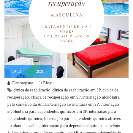
19
jul
2020
Clinicaapsua
Blog
,
,
clinica de reabilitação
clinica de reabilitação em SP
clinica de
,
,
recuperação
clinica de recuperação em SP
internação alcoólatra
,
,
pelo convênio da Amil
internação involuntária em SP
internação
,
involuntária para dependentes químicos em SP
internação para
,
dependente químico
Internação para dependente químico através
,
do plano de saúde
Internação para dependente químico convênio
,
,
Sul América
internação voluntária em SP
tratamento dependência