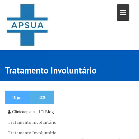
Skip
to
content
Tratamento Involuntário
10
jun
2020
Clinicaapsua
Blog
Tratamento Involuntário
Tratamento Involuntário