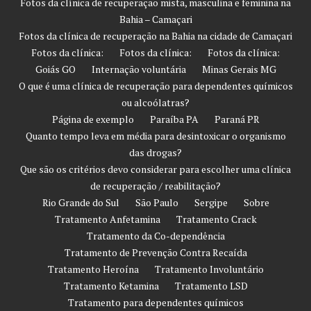
Fotos da clínica de recuperação mista, masculina e feminina na
Bahia – Camaçari
Fotos da clínica de recuperação na Bahia na cidade de Camaçari
Fotos da clínica:
Fotos da clínica:
Fotos da clínica:
Goiás GO
Internação voluntária
Minas Gerais MG
O que é uma clínica de recuperação para dependentes químicos
ou alcoólatras?
Página de exemplo
Paraíba PA
Paraná PR
Quanto tempo leva em média para desintoxicar o organismo
das drogas?
Que são os critérios devo considerar para escolher uma clínica
de recuperação / reabilitação?
Rio Grande do Sul
São Paulo
Sergipe
Sobre
Tratamento Anfetamina
Tratamento Crack
Tratamento da Co-dependência
Tratamento de Prevenção Contra Recaída
Tratamento Heroína
Tratamento Involuntário
Tratamento Ketamina
Tratamento LSD
Tratamento para dependentes químicos