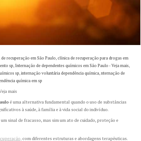
,
a de recuperação em São Paulo
clínica de recuperação para drogas em
,
,
ento sp
Internação de dependentes químicos em São Paulo - Veja mais
,
,
uímicos sp
internação voluntária dependência química
nternação de
endência química em sp
Veja mais
aulo
é uma alternativa fundamental quando o uso de substâncias
ificativos à saúde, à família e à vida social do indivíduo.
é um sinal de fracasso, mas sim um ato de cuidado, proteção e
ecuperação,
com diferentes estruturas e abordagens terapêuticas.