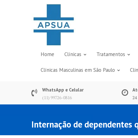
Skip
to
content
Home
Clínicas
Tratamentos
Clínicas Masculinas em São Paulo
Cli
WhatsApp e Celular
At
(11) 99726-0816
24
Internação de dependentes q