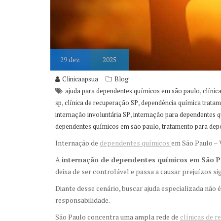
29
dez
2025
Clinicaapsua
Blog
,
ajuda para dependentes químicos em são paulo
clínic
,
,
sp
clínica de recuperação SP
dependência química tratam
,
internação involuntária SP
internação para dependentes q
,
dependentes químicos em são paulo
tratamento para dep
Internação de
dependentes químicos
em São Paulo – 
A
internação de dependentes químicos em São P
deixa de ser controlável e passa a causar prejuízos sign
Diante desse cenário, buscar ajuda especializada não 
responsabilidade.
São Paulo concentra uma ampla rede de
clínicas de r