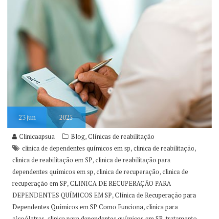
23
jun
2025
,
Clinicaapsua
Blog
Clínicas de reabilitação
,
,
clinica de dependentes químicos em sp
clinica de reabilitação
,
clinica de reabilitação em SP
clinica de reabilitação para
,
,
dependentes químicos em sp
clinica de recuperação
clinica de
,
recuperação em SP
CLINICA DE RECUPERAÇÃO PARA
,
DEPENDENTES QUÍMICOS EM SP
Clínica de Recuperação para
,
Dependentes Químicos em SP Como Funciona
clinica para
,
,
alcoólatras
clinica para dependentes químicos em SP
tratamento