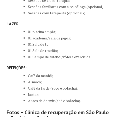
Sessões de video-terapia;
Sessões familiares com a psicóloga (opcional);
Sessões com terapeuta (opcional);
LAZER:
01 piscina ampla;
01 academia/sala de jogos;
01 Sala de tv;
01 Sala de reunião;
01 Campo de futebol/vôlei e exercicios.
REFEIÇÕES:
Café da manhã;
Almoço;
Café da tarde (suco e bolacha):
Jantar:
Antes de dormir (chá e bolacha).
Fotos – Clínica de recuperação em São Paulo