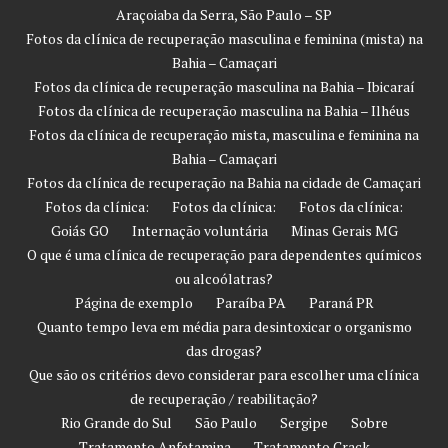
Araçoiaba da Serra, São Paulo – SP
Fotos da clínica de recuperação masculina e feminina (mista) na
Bahia – Camaçari
Fotos da clínica de recuperação masculina na Bahia – Ibicaraí
Fotos da clínica de recuperação masculina na Bahia – Ilhéus
Fotos da clínica de recuperação mista, masculina e feminina na
Bahia – Camaçari
Fotos da clínica de recuperação na Bahia na cidade de Camaçari
Fotos da clínica:
Fotos da clínica:
Fotos da clínica:
Goiás GO
Internação voluntária
Minas Gerais MG
O que é uma clínica de recuperação para dependentes químicos
ou alcoólatras?
Página de exemplo
Paraíba PA
Paraná PR
Quanto tempo leva em média para desintoxicar o organismo
das drogas?
Que são os critérios devo considerar para escolher uma clínica
de recuperação / reabilitação?
Rio Grande do Sul
São Paulo
Sergipe
Sobre
Tratamento Anfetamina
Tratamento Crack