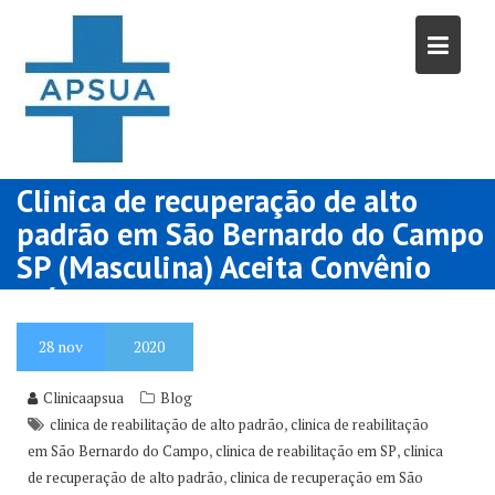
Skip
to
content
Clinica de recuperação de alto
padrão em São Bernardo do Campo
SP (Masculina) Aceita Convênio
médico
28
nov
2020
Clinicaapsua
Blog
,
clinica de reabilitação de alto padrão
clinica de reabilitação
,
,
em São Bernardo do Campo
clinica de reabilitação em SP
clinica
,
de recuperação de alto padrão
clinica de recuperação em São