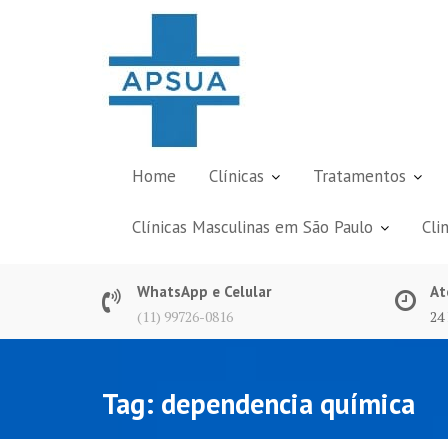
Skip
to
content
Home
Clínicas
Tratamentos
Clínicas Masculinas em São Paulo
Cli
WhatsApp e Celular
At
(11) 99726-0816
24
Tag:
dependencia química