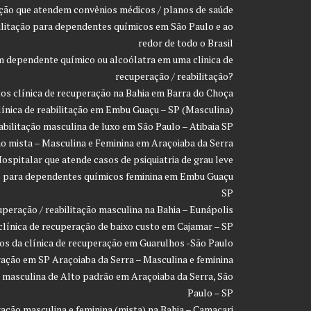
ação que atendem convênios médicos / planos de saúde
ilitação para dependentes químicos em São Paulo e ao
redor de todo o Brasil
 dependente químico ou alcoólatra em uma clinica de
recuperação / reabilitação?
os clínica de recuperação na Bahia em Barra do Choça
línica de reabilitação em Embu Guaçu – SP (Masculina)
eabilitação masculina de luxo em São Paulo – Atibaia SP
ção mista – Masculina e Feminina em Araçoiaba da Serra
ospitalar que atende casos de psiquiatria de grau leve
ção para dependentes químicos feminina em Embu Guaçu
SP
uperação / reabilitação masculina na Bahia – Eunápolis
clínica de recuperação de baixo custo em Cajamar – SP
os da clínica de recuperação em Guarulhos -São Paulo
ração em SP Araçoiaba da Serra – Masculina e feminina
o masculina de Alto padrão em Araçoiaba da Serra, São
Paulo – SP
ração masculina e feminina (mista) na Bahia – Camaçari