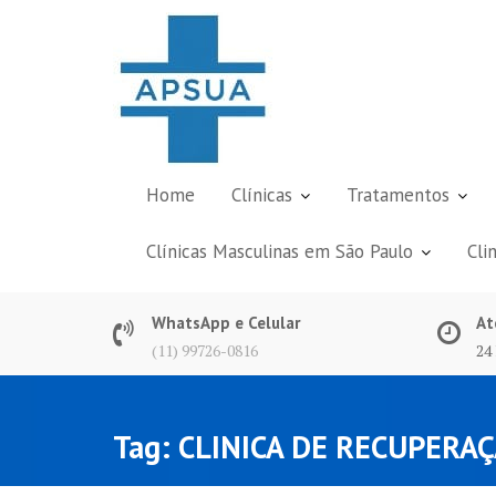
Skip
to
content
Home
Clínicas
Tratamentos
Clínicas Masculinas em São Paulo
Cli
WhatsApp e Celular
At
(11) 99726-0816
24
Tag:
CLINICA DE RECUPERAÇ