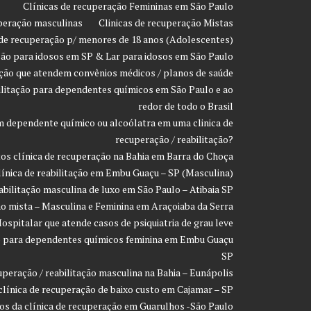
Clínicas de recuperação Femininas em São Paulo
uperação masculinas
Clinicas de recuperação Mistas
 de recuperação p/ menores de 18 anos (Adolescentes)
ção para idosos em SP & Lar para idosos em São Paulo
ação que atendem convênios médicos / planos de saúde
ilitação para dependentes químicos em São Paulo e ao
redor de todo o Brasil
 dependente químico ou alcoólatra em uma clinica de
recuperação / reabilitação?
os clínica de recuperação na Bahia em Barra do Choça
línica de reabilitação em Embu Guaçu – SP (Masculina)
eabilitação masculina de luxo em São Paulo – Atibaia SP
ção mista – Masculina e Feminina em Araçoiaba da Serra
ospitalar que atende casos de psiquiatria de grau leve
ção para dependentes químicos feminina em Embu Guaçu
SP
uperação / reabilitação masculina na Bahia – Eunápolis
clínica de recuperação de baixo custo em Cajamar – SP
os da clínica de recuperação em Guarulhos -São Paulo