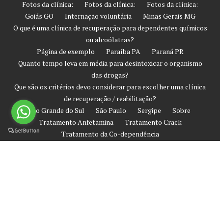
Fotos da clínica:
Fotos da clínica:
Fotos da clínica:
Goiás GO
Internação voluntária
Minas Gerais MG
O que é uma clínica de recuperação para dependentes químicos
ou alcoólatras?
Página de exemplo
Paraíba PA
Paraná PR
Quanto tempo leva em média para desintoxicar o organismo
das drogas?
Que são os critérios devo considerar para escolher uma clínica
de recuperação / reabilitação?
Rio Grande do Sul
São Paulo
Sergipe
Sobre
Tratamento Anfetamina
Tratamento Crack
Tratamento da Co-dependência
Tratamento de Prevenção Contra Recaída
Tratamento Heroína
Tratamento Involuntário
Tratamento Ketamina
Tratamento LSD
Tratamento para dependentes químicos
Tratamento Rápido em clinicas de recuperação
Tratamento Sem Internação