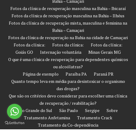
Bahia – Camaçari
Fotos da clínica de recuperação masculina na Bahia – Ibicaraí
Fotos da clínica de recuperação masculina na Bahia – Ilhéus
Fotos da clínica de recuperação mista, masculina e feminina na
Bahia – Camaçari
Fotos da clínica de recuperação na Bahia na cidade de Camaçari
Fotos da clínica:
Fotos da clínica:
Fotos da clínica:
Goiás GO
Internação voluntária
Minas Gerais MG
O que é uma clínica de recuperação para dependentes químicos
ou alcoólatras?
Página de exemplo
Paraíba PA
Paraná PR
Quanto tempo leva em média para desintoxicar o organismo
das drogas?
Que são os critérios devo considerar para escolher uma clínica
de recuperação / reabilitação?
Rio Grande do Sul
São Paulo
Sergipe
Sobre
Tratamento Anfetamina
Tratamento Crack
Tratamento da Co-dependência
Tratamento de Prevenção Contra Recaída