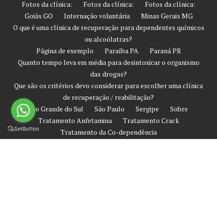
Fotos da clínica:
Fotos da clínica:
Fotos da clínica:
Goiás GO
Internação voluntária
Minas Gerais MG
O que é uma clínica de recuperação para dependentes químicos
ou alcoólatras?
Página de exemplo
Paraíba PA
Paraná PR
Quanto tempo leva em média para desintoxicar o organismo
das drogas?
Que são os critérios devo considerar para escolher uma clínica
de recuperação / reabilitação?
Rio Grande do Sul
São Paulo
Sergipe
Sobre
Tratamento Anfetamina
Tratamento Crack
Tratamento da Co-dependência
Tratamento de Prevenção Contra Recaída
Tratamento Heroína
Tratamento Involuntário
Tratamento Ketamina
Tratamento LSD
Tratamento para dependentes químicos
Tratamento Rápido em clinicas de recuperação
Tratamento Sem Internação