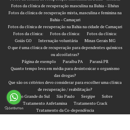
Fotos da clínica de recuperação masculina na Bahia – Ilhéus
Fotos da clínica de recuperação mista, masculina e feminina na
Bahia – Camaçari
Fotos da clínica de recuperação na Bahia na cidade de Camaçari
Fotos da clínica:
Fotos da clínica:
Fotos da clínica:
Goiás GO
Internação voluntária
Minas Gerais MG
O que é uma clínica de recuperação para dependentes químicos
ou alcoólatras?
Página de exemplo
Paraíba PA
Paraná PR
Quanto tempo leva em média para desintoxicar o organismo
das drogas?
Que são os critérios devo considerar para escolher uma clínica
de recuperação / reabilitação?
Rio Grande do Sul
São Paulo
Sergipe
Sobre
Tratamento Anfetamina
Tratamento Crack
Tratamento da Co-dependência
Tratamento de Prevenção Contra Recaída
Tratamento Heroína
Tratamento Involuntário