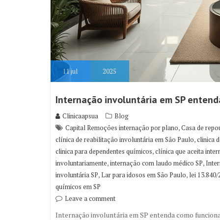
11
jul
2025
Internação involuntária em SP enten
Clinicaapsua
Blog
,
Capital Remoções internação por plano
Casa de repo
,
clínica de reabilitação involuntária em São Paulo
clinica 
,
clinica para dependentes químicos
clínica que aceita inte
,
,
involuntariamente
internação com laudo médico SP
Inte
,
,
involuntária SP
Lar para idosos em São Paulo
lei 13.840
químicos em SP
Leave a comment
Internação involuntária em SP entenda como funcion