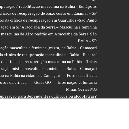
uperação / reabilitação masculina na Bahia – Eunápolis
clínica de recuperação de baixo custo em Cajamar – SP
os da clínica de recuperação em Guarulhos -São Paulo
ração em SP Araçoiaba da Serra – Masculina e feminina
o masculina de Alto padrão em Araçoiaba da Serra, São
Paulo – SP
ração masculina e feminina (mista) na Bahia – Camaçari
a clínica de recuperação masculina na Bahia – Ibicaraí
 da clínica de recuperação masculina na Bahia – Ilhéus
eração mista, masculina e feminina na Bahia – Camaçari
ão na Bahia na cidade de Camaçari
Fotos da clínica:
otos da clínica:
Goiás GO
Internação voluntária
Minas Gerais MG
ecuperação para dependentes químicos ou alcoólatras?
Página de exemplo
Paraíba PA
Paraná PR
 em média para desintoxicar o organismo das drogas?
 considerar para escolher uma clínica de recuperação /
reabilitação?