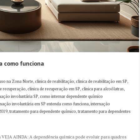
da como funciona
,
,
,
uso na Zona Norte
clinica de reabilitação
clinica de reabilitação em SP
,
,
,
de recuperação
clinica de recuperação em SP
clinica para alcoólatras
,
rnação involuntária SP
como internar dependente químico
,
rnação involuntária em SP entenda como funciona
internação
,
,
/2019
tratamento para dependente químico
tratamento para dependentes
a VEJA AINDA: A dependência química pode evoluir para quadros