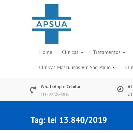
Skip
to
content
Home
Clínicas
Tratamentos
Clínicas Masculinas em São Paulo
Cli
WhatsApp e Celular
At
(11) 99726-0816
24
Tag:
lei 13.840/2019