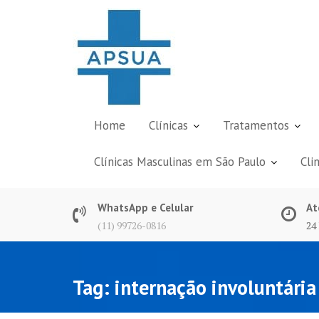
Skip
to
content
Home
Clínicas
Tratamentos
Clínicas Masculinas em São Paulo
Cli
WhatsApp e Celular
At
(11) 99726-0816
24
Tag:
internação involuntári