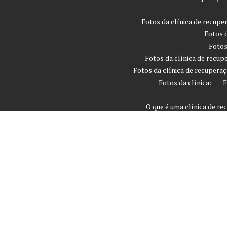
Fotos da clínica de recupe
Fotos d
Fotos
Fotos da clínica de recup
Fotos da clínica de recuperaç
Fotos da clínica:
F
O que é uma clínica de r
Quanto tempo leva
Que são os critérios devo
Rio Grande do Sul
São 
Tratamento 
Tratamento Invo