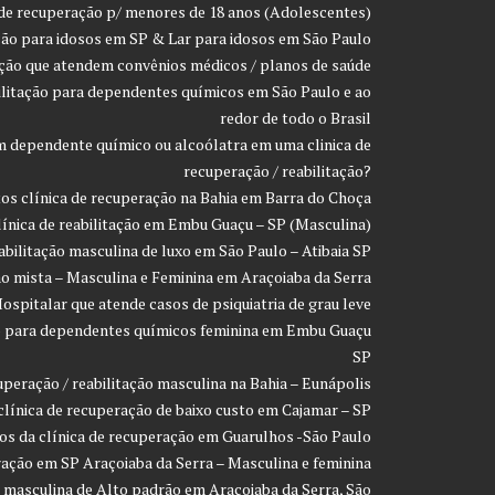
 de recuperação p/ menores de 18 anos (Adolescentes)
ção para idosos em SP & Lar para idosos em São Paulo
ação que atendem convênios médicos / planos de saúde
ilitação para dependentes químicos em São Paulo e ao
redor de todo o Brasil
 dependente químico ou alcoólatra em uma clinica de
recuperação / reabilitação?
os clínica de recuperação na Bahia em Barra do Choça
línica de reabilitação em Embu Guaçu – SP (Masculina)
eabilitação masculina de luxo em São Paulo – Atibaia SP
ção mista – Masculina e Feminina em Araçoiaba da Serra
ospitalar que atende casos de psiquiatria de grau leve
ção para dependentes químicos feminina em Embu Guaçu
SP
uperação / reabilitação masculina na Bahia – Eunápolis
clínica de recuperação de baixo custo em Cajamar – SP
os da clínica de recuperação em Guarulhos -São Paulo
ração em SP Araçoiaba da Serra – Masculina e feminina
o masculina de Alto padrão em Araçoiaba da Serra, São