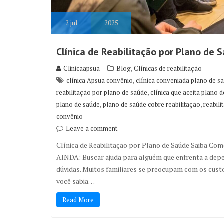
2
jul
2025
Clínica de Reabilitação por Plano de 
,
Clinicaapsua
Blog
Clínicas de reabilitação
,
clínica Apsua convênio
clínica conveniada plano de s
,
reabilitação por plano de saúde
clínica que aceita plano 
,
,
plano de saúde
plano de saúde cobre reabilitação
reabil
convênio
Leave a comment
Clínica de Reabilitação por Plano de Saúde Saiba C
AINDA: Buscar ajuda para alguém que enfrenta a dep
dúvidas. Muitos familiares se preocupam com os custo
você sabia…
Read More