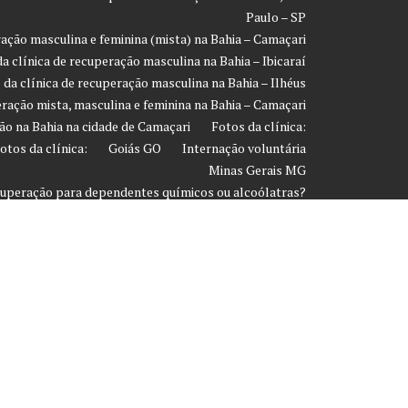
Paulo – SP
ração masculina e feminina (mista) na Bahia – Camaçari
a clínica de recuperação masculina na Bahia – Ibicaraí
 da clínica de recuperação masculina na Bahia – Ilhéus
eração mista, masculina e feminina na Bahia – Camaçari
ão na Bahia na cidade de Camaçari
Fotos da clínica:
otos da clínica:
Goiás GO
Internação voluntária
Minas Gerais MG
ecuperação para dependentes químicos ou alcoólatras?
Página de exemplo
Paraíba PA
Paraná PR
 em média para desintoxicar o organismo das drogas?
 considerar para escolher uma clínica de recuperação /
reabilitação?
Paulo
Sergipe
Sobre
Tratamento Anfetamina
Tratamento Crack
Tratamento da Co-dependência
de Prevenção Contra Recaída
Tratamento Heroína
luntário
Tratamento Ketamina
Tratamento LSD
Tratamento para dependentes químicos