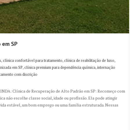
o em SP
,
,
,
s
clínica confortável para tratamento
clínica de reabilitação de luxo
,
,
anizada em SP
clínica premium para dependência química
internação
atamento com discrição
AINDA: Clínica de Recuperação de Alto Padrão em SP: Recomeço com
a não escolhe classe social, idade ou profissão. Ela pode atingir
vida estável, um bom emprego ou uma família estruturada. Nessas