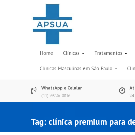
Skip
to
content
Home
Clínicas
Tratamentos
Clínicas Masculinas em São Paulo
Cli
WhatsApp e Celular
At
(11) 99726-0816
24
Tag:
clínica premium para d