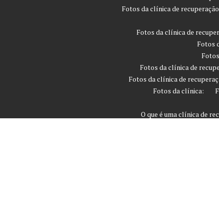
Fotos da clínica de recuperaçã
Fotos da clínica de recupe
Fotos d
Fotos
Fotos da clínica de recup
Fotos da clínica de recuperaç
Fotos da clínica:
F
O que é uma clínica de r
Quanto tempo leva
Que são os critérios devo
Rio Grande do Sul
São 
Tratamento 
Tratamento Invo