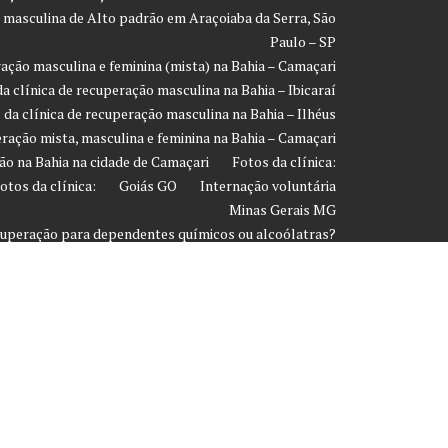
o masculina de Alto padrão em Araçoiaba da Serra, São
Paulo – SP
ração masculina e feminina (mista) na Bahia – Camaçari
a clínica de recuperação masculina na Bahia – Ibicaraí
 da clínica de recuperação masculina na Bahia – Ilhéus
eração mista, masculina e feminina na Bahia – Camaçari
ão na Bahia na cidade de Camaçari
Fotos da clínica:
otos da clínica:
Goiás GO
Internação voluntária
Minas Gerais MG
ecuperação para dependentes químicos ou alcoólatras?
Página de exemplo
Paraíba PA
Paraná PR
 em média para desintoxicar o organismo das drogas?
 considerar para escolher uma clínica de recuperação /
reabilitação?
Paulo
Sergipe
Sobre
Tratamento Anfetamina
Tratamento Crack
Tratamento da Co-dependência
de Prevenção Contra Recaída
Tratamento Heroína
luntário
Tratamento Ketamina
Tratamento LSD