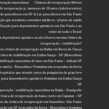
uperação masculinas
Clinicas de recuperação Mistas
 de recuperação p/ menores de 18 anos (Adolescentes)
ção para idosos em SP & Lar para idosos em São Paulo
ação que atendem convênios médicos / planos de saúde
ilitação para dependentes químicos em São Paulo e ao
redor de todo o Brasil
 dependente químico ou alcoólatra em uma clinica de
recuperação / reabilitação?
os clínica de recuperação na Bahia em Barra do Choça
línica de reabilitação em Embu Guaçu – SP (Masculina)
eabilitação masculina de luxo em São Paulo – Atibaia SP
ção mista – Masculina e Feminina em Araçoiaba da Serra
ospitalar que atende casos de psiquiatria de grau leve
ção para dependentes químicos feminina em Embu Guaçu
SP
uperação / reabilitação masculina na Bahia – Eunápolis
clínica de recuperação de baixo custo em Cajamar – SP
os da clínica de recuperação em Guarulhos -São Paulo
ração em SP Araçoiaba da Serra – Masculina e feminina