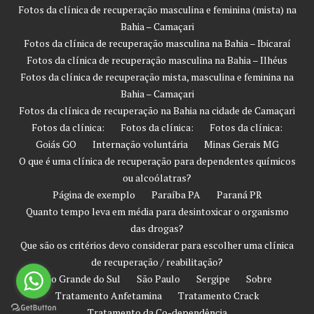
Fotos da clínica de recuperação masculina e feminina (mista) na
Bahia – Camaçari
Fotos da clínica de recuperação masculina na Bahia – Ibicaraí
Fotos da clínica de recuperação masculina na Bahia – Ilhéus
Fotos da clínica de recuperação mista, masculina e feminina na
Bahia – Camaçari
Fotos da clínica de recuperação na Bahia na cidade de Camaçari
Fotos da clínica:
Fotos da clínica:
Fotos da clínica:
Goiás GO
Internação voluntária
Minas Gerais MG
O que é uma clínica de recuperação para dependentes químicos
ou alcoólatras?
Página de exemplo
Paraíba PA
Paraná PR
Quanto tempo leva em média para desintoxicar o organismo
das drogas?
Que são os critérios devo considerar para escolher uma clínica
de recuperação / reabilitação?
Rio Grande do Sul
São Paulo
Sergipe
Sobre
Tratamento Anfetamina
Tratamento Crack
Tratamento da Co-dependência