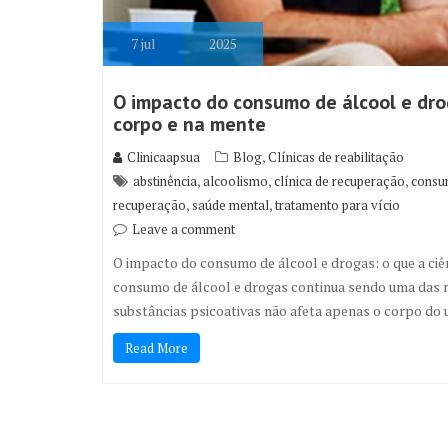
7
jul
2025
O impacto do consumo de álcool e drog
corpo e na mente
,
Clinicaapsua
Blog
Clínicas de reabilitação
,
,
,
abstinência
alcoolismo
clínica de recuperação
consu
,
,
recuperação
saúde mental
tratamento para vício
Leave a comment
O impacto do consumo de álcool e drogas: o que a ci
consumo de álcool e drogas continua sendo uma das 
substâncias psicoativas não afeta apenas o corpo do
Read More