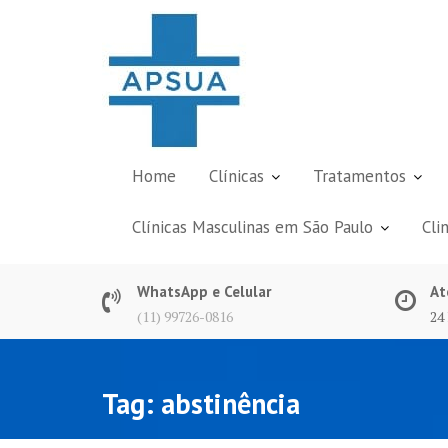
Skip
to
content
Home
Clínicas
Tratamentos
Clínicas Masculinas em São Paulo
Cli
WhatsApp e Celular
At
(11) 99726-0816
24
Tag:
abstinência